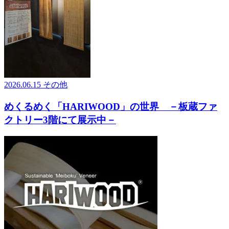
2026.06.15
その他
めくるめく「HARIWOOD」の世界 －板蔵ファ
クトリー3階にて展示中－